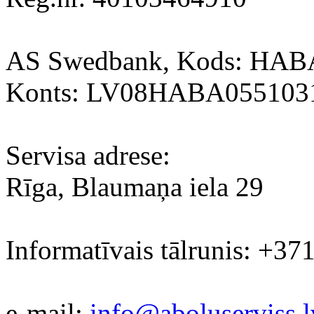
AS Swedbank, Kods: HA
Konts: LV08HABA055103
Servisa adrese:
Rīga, Blaumaņa iela 29
Informatīvais tālrunis: +37
e-mail:
info@aboluserviss.l