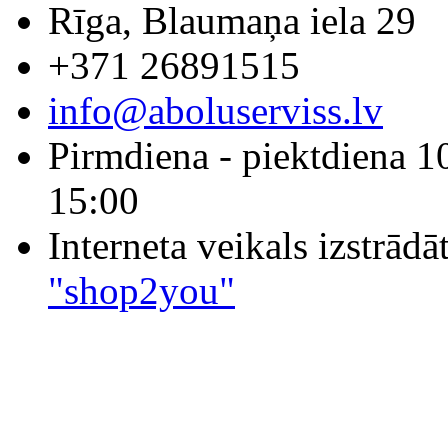
Rīga, Blaumaņa iela 29
+371 26891515
info@aboluserviss.lv
Pirmdiena - piektdiena 1
15:00
Interneta veikals izstrād
"shop2you"