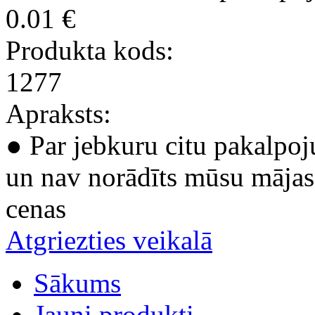
0.01 €
Produkta kods:
1277
Apraksts:
● Par jebkuru citu pakalpoj
un nav norādīts mūsu mājas 
cenas
Atgriezties veikalā
Sākums
Jauni produkti