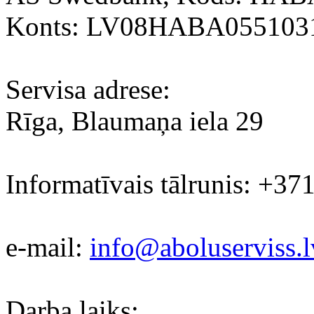
Konts: LV08HABA055103
Servisa adrese:
Rīga, Blaumaņa iela 29
Informatīvais tālrunis: +37
e-mail:
info@aboluserviss.l
Darba laiks: