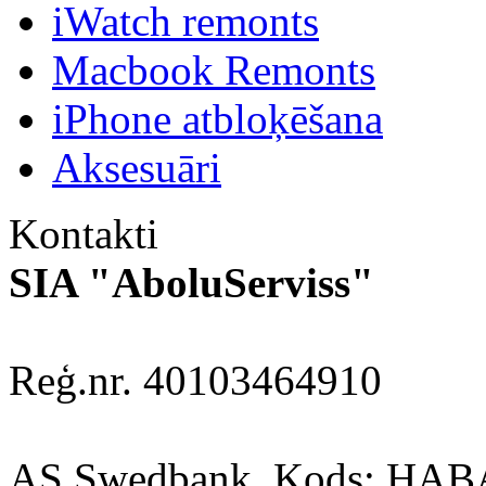
iWatch remonts
Macbook Remonts
iPhone atbloķēšana
Aksesuāri
Kontakti
SIA "AboluServiss"
Reģ.nr. 40103464910
AS Swedbank, Kods: HA