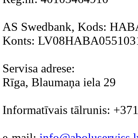
AS Swedbank, Kods: HA
Konts: LV08HABA055103
Servisa adrese:
Rīga, Blaumaņa iela 29
Informatīvais tālrunis: +37
e-mail:
info@aboluserviss.l