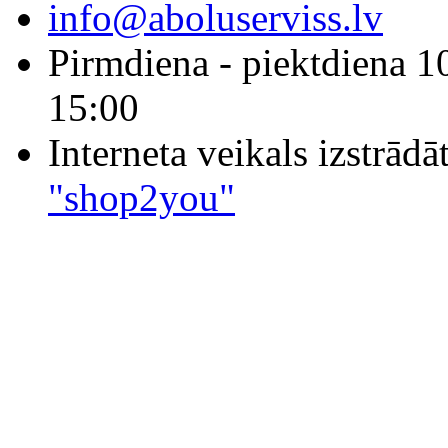
info@aboluserviss.lv
Pirmdiena - piektdiena 1
15:00
Interneta veikals izstrād
"shop2you"