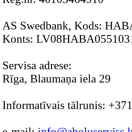
AS Swedbank, Kods: HA
Konts: LV08HABA055103
Servisa adrese:
Rīga, Blaumaņa iela 29
Informatīvais tālrunis: +37
e-mail:
info@aboluserviss.l