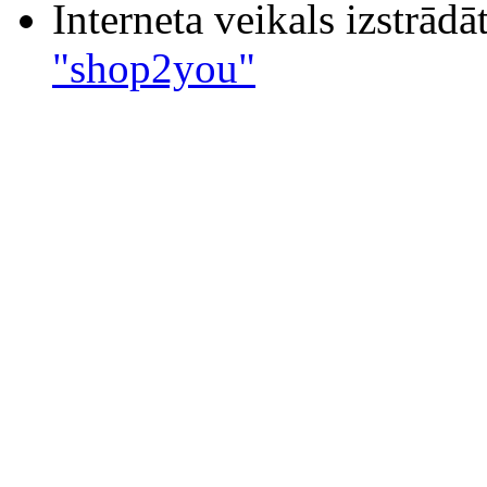
Interneta veikals izstrād
"shop2you"