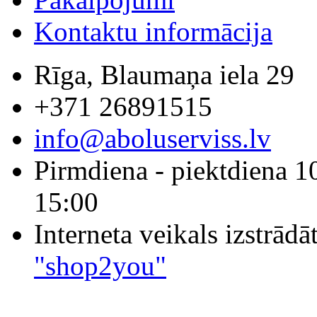
Kontaktu informācija
Rīga, Blaumaņa iela 29
+371 26891515
info@aboluserviss.lv
Pirmdiena - piektdiena 1
15:00
Interneta veikals izstrād
"shop2you"