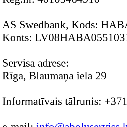
AS Swedbank, Kods: HA
Konts: LV08HABA055103
Servisa adrese:
Rīga, Blaumaņa iela 29
Informatīvais tālrunis: +37
e-mail:
info@aboluserviss.l