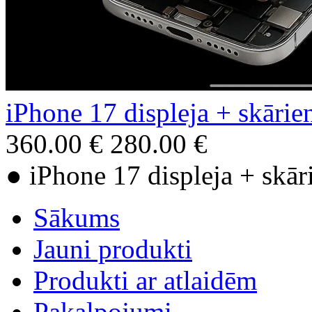
iPhone 17 displeja + skārien
360.00 €
280.00 €
● iPhone 17 displeja + skāri
Sākums
Jauni produkti
Produkti ar atlaidēm
Pakalpojumi