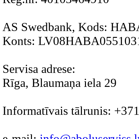
AS Swedbank, Kods: HA
Konts: LV08HABA055103
Servisa adrese:
Rīga, Blaumaņa iela 29
Informatīvais tālrunis: +37
e-mail:
info@aboluserviss.l