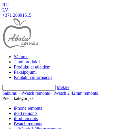
RU
LV
+371 26891515
Sākums
Jauni produkti
Produkti ar atlaidēm
Pakalpojumi
Kontaktu informācija
Meklēt
Sākums
›
iWatch remonts
›
iWatch 2 42mm remonts
Preču kategorijas
iPhone remonts
iPad remonts
iPod remonts
iWatch remonts
iWatch 1 38mm remonts