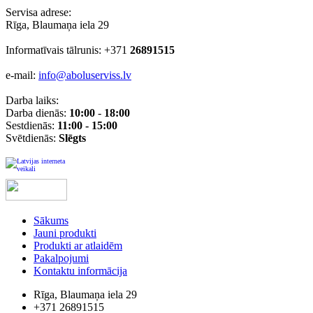
Servisa adrese:
Rīga, Blaumaņa iela 29
Informatīvais tālrunis: +371
26891515
e-mail:
info@aboluserviss.lv
Darba laiks:
Darba dienās:
10:00
-
18:00
Sestdienās:
11:00 - 15:00
Svētdienās:
Slēgts
Sākums
Jauni produkti
Produkti ar atlaidēm
Pakalpojumi
Kontaktu informācija
Rīga, Blaumaņa iela 29
+371 26891515