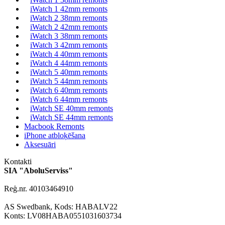
iWatch 1 42mm remonts
iWatch 2 38mm remonts
iWatch 2 42mm remonts
iWatch 3 38mm remonts
iWatch 3 42mm remonts
iWatch 4 40mm remonts
iWatch 4 44mm remonts
iWatch 5 40mm remonts
iWatch 5 44mm remonts
iWatch 6 40mm remonts
iWatch 6 44mm remonts
iWatch SE 40mm remonts
iWatch SE 44mm remonts
Macbook Remonts
iPhone atbloķēšana
Aksesuāri
Kontakti
SIA "AboluServiss"
Reģ.nr. 40103464910
AS Swedbank, Kods: HABALV22
Konts: LV08HABA0551031603734